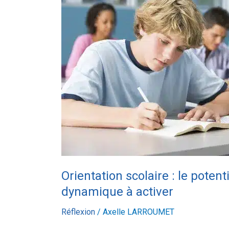
le
potentiel
n’est
pas
un
label,
c’est
une
dynamique
à
activer
Orientation scolaire : le potent
dynamique à activer
Réflexion
/
Axelle LARROUMET