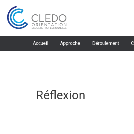
Aller
au
contenu
Accueil
Approche
Déroulement
C
Réflexion