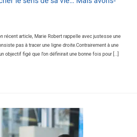
her le sens de sa vie… Mais avons-
n récent article, Marie Robert rappelle avec justesse une
onsiste pas à tracer une ligne droite.Contrairement à une
 objectif figé que l’on définirait une bonne fois pour […]