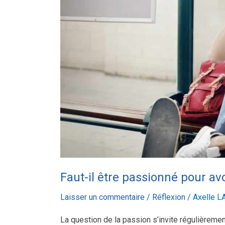
un
métier
passionnant
?
Faut-il être passionné pour av
Laisser un commentaire
/
Réflexion
/
Axelle 
La question de la passion s’invite régulièremen