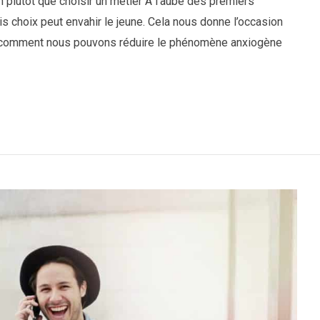
on plutôt que choisir un métier A l’aube des premiers
is choix peut envahir le jeune. Cela nous donne l’occasion
 et comment nous pouvons réduire le phénomène anxiogène