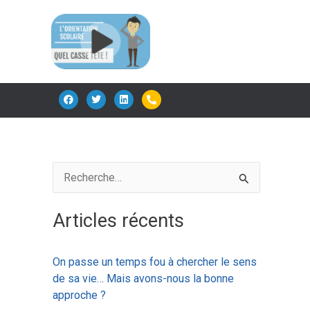
F
T
L
P
a
w
i
h
c
i
n
o
e
t
k
n
b
t
e
e
o
e
d
-
o
r
i
a
k
n
l
t
R
e
Articles récents
c
h
On passe un temps fou à chercher le sens
e
de sa vie… Mais avons-nous la bonne
r
approche ?