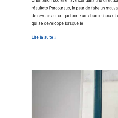
Orientation scolaire : avancer dans une directi
résultats Parcoursup, la peur de faire un mauva
de revenir sur ce qui fonde un « bon » choix
qui se développe lorsque le
Lire la suite »
Faut-
il
être
passionné
pour
avoir