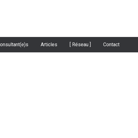
onsultant(e)s
Articles
[ Réseau ]
Contact