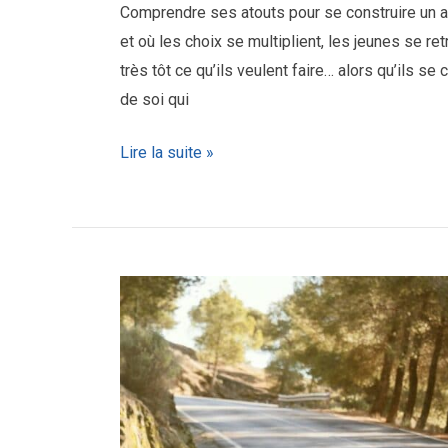
Comprendre ses atouts pour se construire un a
et où les choix se multiplient, les jeunes se re
très tôt ce qu’ils veulent faire… alors qu’ils s
de soi qui
Lire la suite »
Les
enjeux
de
l’orientation