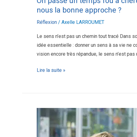
On passe un temps fou à cherc
la
nous la bonne approche ?
bonne
approche ?
Réflexion
/
Axelle LARROUMET
Le sens n’est pas un chemin tout tracé Dans so
idée essentielle : donner un sens à sa vie ne c
vision encore très répandue, le sens n’est pas un
Lire la suite »
Orientation
scolaire
: