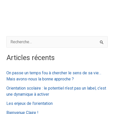
R
e
Articles récents
c
h
On passe un temps fou à chercher le sens de sa vie…
e
Mais avons-nous la bonne approche ?
r
Orientation scolaire : le potentiel n’est pas un label, c’est
c
une dynamique à activer
h
Les enjeux de l’orientation
e
Bienvenue Claire !