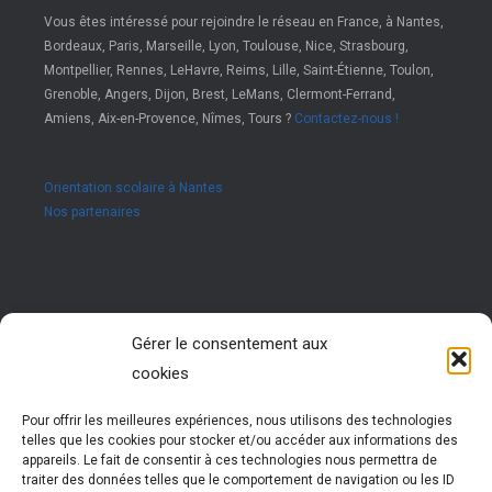
Vous êtes intéressé pour rejoindre le réseau en France, à Nantes,
Bordeaux, Paris, Marseille, Lyon, Toulouse, Nice, Strasbourg,
Montpellier, Rennes, LeHavre, Reims, Lille, Saint-Étienne, Toulon,
Grenoble, Angers, Dijon, Brest, LeMans, Clermont-Ferrand,
Amiens, Aix-en-Provence, Nîmes, Tours ?
Contactez-nous !
Orientation scolaire à Nantes
Nos partenaires
Rejoignez nous !
Gérer le consentement aux
cookies
Vous êtes passionné par les ressources humaines ?
Vous êtes animé par l’envie d’accompagner des jeunes
dans leur réussite ?
Pour offrir les meilleures expériences, nous utilisons des technologies
Rejoignez notre réseau !
telles que les cookies pour stocker et/ou accéder aux informations des
Nous vous formons pour vous permettre d’exercer cette
appareils. Le fait de consentir à ces technologies nous permettra de
activité très enrichissante
traiter des données telles que le comportement de navigation ou les ID
Vous évoluez et participez à la vie d’un réseau