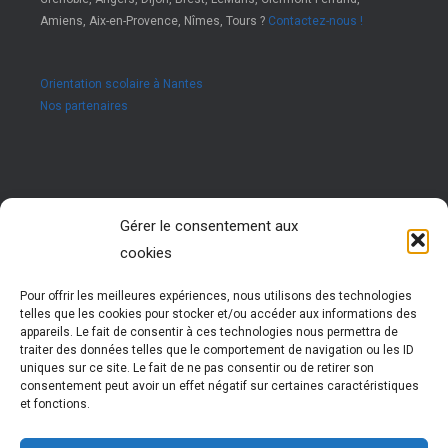
Amiens, Aix-en-Provence, Nîmes, Tours ?
Contactez-nous !
Orientation scolaire à Nantes
Nos partenaires
Rejoignez nous !
Gérer le consentement aux
cookies
Vous êtes passionné par les ressources humaines ?
Vous êtes animé par l’envie d’accompagner des jeunes
dans leur réussite ?
Pour offrir les meilleures expériences, nous utilisons des technologies
Rejoignez notre réseau !
telles que les cookies pour stocker et/ou accéder aux informations des
Nous vous formons pour vous permettre d’exercer cette
appareils. Le fait de consentir à ces technologies nous permettra de
activité très enrichissante
traiter des données telles que le comportement de navigation ou les ID
Vous évoluez et participez à la vie d’un réseau
uniques sur ce site. Le fait de ne pas consentir ou de retirer son
national dynamique
consentement peut avoir un effet négatif sur certaines caractéristiques
et fonctions.
Plus d'informations