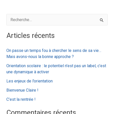
R
e
Articles récents
c
h
On passe un temps fou à chercher le sens de sa vie…
e
Mais avons-nous la bonne approche ?
r
Orientation scolaire : le potentiel n’est pas un label, c’est
c
une dynamique à activer
h
Les enjeux de l’orientation
e
Bienvenue Claire !
r
C’est la rentrée !
:
Commentaires récents