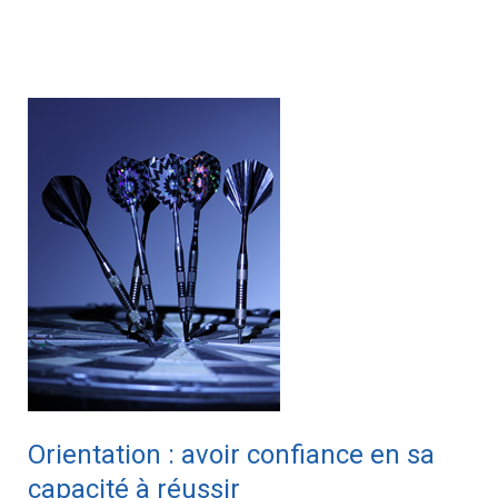
Orientation
:
avoir
confiance
en
sa
capacité
à
réussir
Orientation : avoir confiance en sa
capacité à réussir