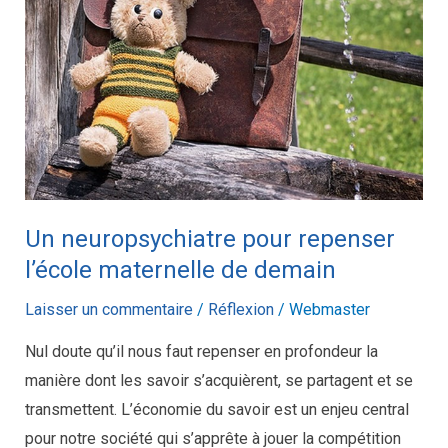
pour
repenser
l’école
maternelle
de
demain
Un neuropsychiatre pour repenser
l’école maternelle de demain
Laisser un commentaire
/
Réflexion
/
Webmaster
Nul doute qu’il nous faut repenser en profondeur la
manière dont les savoir s’acquièrent, se partagent et se
transmettent. L’économie du savoir est un enjeu central
pour notre société qui s’apprête à jouer la compétition