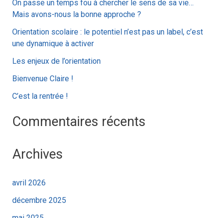
On passe un temps fou à chercher le sens de sa vie…
e
Mais avons-nous la bonne approche ?
r
Orientation scolaire : le potentiel n’est pas un label, c’est
c
une dynamique à activer
h
Les enjeux de l’orientation
e
Bienvenue Claire !
r
C’est la rentrée !
:
Commentaires récents
Archives
avril 2026
décembre 2025
mai 2025