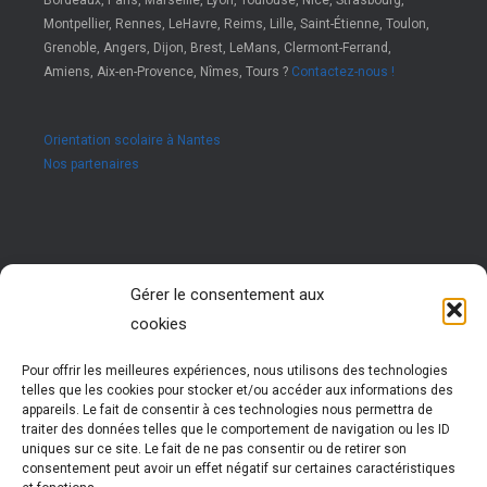
Bordeaux, Paris, Marseille, Lyon, Toulouse, Nice, Strasbourg,
Montpellier, Rennes, LeHavre, Reims, Lille, Saint-Étienne, Toulon,
Grenoble, Angers, Dijon, Brest, LeMans, Clermont-Ferrand,
Amiens, Aix-en-Provence, Nîmes, Tours ?
Contactez-nous !
Orientation scolaire à Nantes
Nos partenaires
Rejoignez nous !
Gérer le consentement aux
cookies
Vous êtes passionné par les ressources humaines ?
Vous êtes animé par l’envie d’accompagner des jeunes
dans leur réussite ?
Pour offrir les meilleures expériences, nous utilisons des technologies
Rejoignez notre réseau !
telles que les cookies pour stocker et/ou accéder aux informations des
Nous vous formons pour vous permettre d’exercer cette
appareils. Le fait de consentir à ces technologies nous permettra de
activité très enrichissante
traiter des données telles que le comportement de navigation ou les ID
Vous évoluez et participez à la vie d’un réseau
uniques sur ce site. Le fait de ne pas consentir ou de retirer son
national dynamique
consentement peut avoir un effet négatif sur certaines caractéristiques