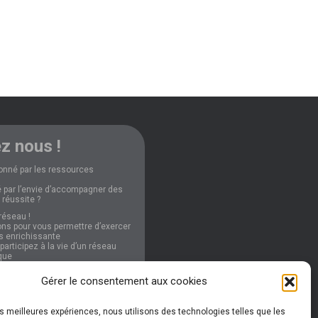
z nous !
onné par les ressources
 par l’envie d’accompagner des
 réussite ?
réseau !
ns pour vous permettre d’exercer
ès enrichissante
articipez à la vie d’un réseau
que
Gérer le consentement aux cookies
nformations
les meilleures expériences, nous utilisons des technologies telles que les