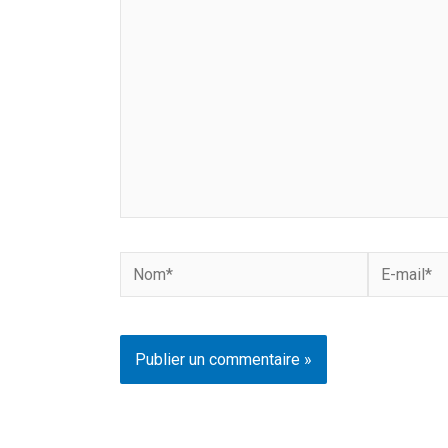
ici…
Nom*
E-
mail*