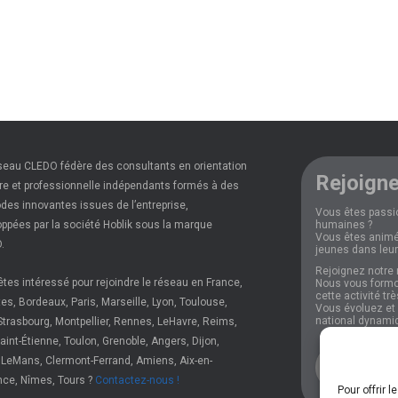
seau CLEDO fédère des consultants en orientation
Rejoigne
re et professionnelle indépendants formés à des
es innovantes issues de l’entreprise,
Vous êtes passi
ppées par la société Hoblik sous la marque
humaines ?
Vous êtes animé
.
jeunes dans leur
Rejoignez notre 
tes intéressé pour rejoindre le réseau en France,
Nous vous formo
cette activité tr
es, Bordeaux, Paris, Marseille, Lyon, Toulouse,
Vous évoluez et p
national dynami
Strasbourg, Montpellier, Rennes, LeHavre, Reims,
 Saint-Étienne, Toulon, Grenoble, Angers, Dijon,
 LeMans, Clermont-Ferrand, Amiens, Aix-en-
Plus d'i
nce, Nîmes, Tours ?
Contactez-nous !
Pour offrir 