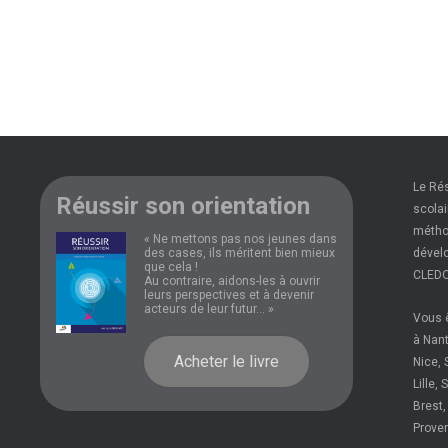
Le Ré
Réussir son orientation
scolai
méthod
« Ne mettons pas nos jeunes dans
des cases, ils méritent bien mieux
dévelo
que cela !
CLEDO
Au contraire, aidons-les à ouvrir
leurs perspectives et à devenir
acteurs de leur futur... »
Vous ê
à Nant
Acheter le livre
Nice, 
Lille,
Brest,
Prove