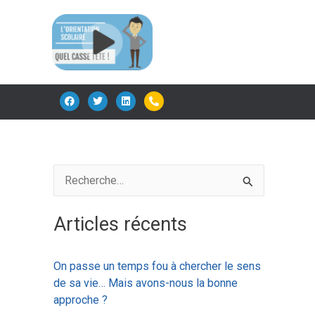
F
T
L
P
a
w
i
h
c
i
n
o
e
t
k
n
b
t
e
e
o
e
d
-
o
r
i
a
k
n
l
t
R
e
Articles récents
c
h
On passe un temps fou à chercher le sens
e
de sa vie… Mais avons-nous la bonne
r
approche ?