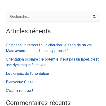
R
e
Articles récents
c
h
On passe un temps fou à chercher le sens de sa vie…
e
Mais avons-nous la bonne approche ?
r
Orientation scolaire : le potentiel n’est pas un label, c’est
c
une dynamique à activer
h
Les enjeux de l’orientation
e
Bienvenue Claire !
r
C’est la rentrée !
:
Commentaires récents