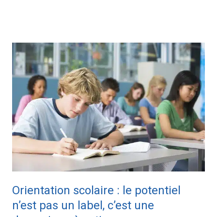
Orientation
scolaire
:
le
potentiel
n’est
pas
un
label,
c’est
Orientation scolaire : le potentiel
une
n’est pas un label, c’est une
dynamique