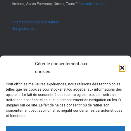
Amiens, Aix-en-Provence, Nîmes, Tours ?
Contactez-nous !
Orientation scolaire à Nantes
Nos partenaires
Rejoignez nous !
Gérer le consentement aux
cookies
Vous êtes passionné par les ressources humaines ?
Vous êtes animé par l’envie d’accompagner des jeunes
dans leur réussite ?
Pour offrir les meilleures expériences, nous utilisons des technologies
Rejoignez notre réseau !
telles que les cookies pour stocker et/ou accéder aux informations des
Nous vous formons pour vous permettre d’exercer cette
appareils. Le fait de consentir à ces technologies nous permettra de
activité très enrichissante
traiter des données telles que le comportement de navigation ou les ID
Vous évoluez et participez à la vie d’un réseau
uniques sur ce site. Le fait de ne pas consentir ou de retirer son
national dynamique
consentement peut avoir un effet négatif sur certaines caractéristiques
et fonctions.
Plus d'informations