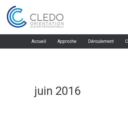
Aller
au
contenu
Accueil
Approche
Déroulement
C
juin 2016