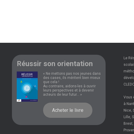
Le Ré
Réussir son orientation
scolai
méthod
« Ne mettons pas nos jeunes dans
des cases, ils méritent bien mieux
dévelo
que cela !
CLEDO
Au contraire, aidons-les à ouvrir
leurs perspectives et à devenir
acteurs de leur futur... »
Vous ê
à Nant
Acheter le livre
Nice, 
Lille,
Brest,
Prove