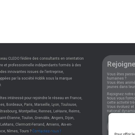
seau CLEDO fédère des consultants en orientation
Rejoigne
re et professionnelle indépendants formés à des
es innovantes issues de l’entreprise,
Vous êtes passi
ppées par la société Hoblik sous la marque
humaines ?
Vous êtes animé
.
jeunes dans leur
Rejoignez notre 
tes intéressé pour rejoindre le réseau en France,
Nous vous formo
cette activité tr
es, Bordeaux, Paris, Marseille, Lyon, Toulouse,
Vous évoluez et p
national dynami
Strasbourg, Montpellier, Rennes, LeHavre, Reims,
 Saint-Étienne, Toulon, Grenoble, Angers, Dijon,
 LeMans, Clermont-Ferrand, Amiens, Aix-en-
Plus d'i
nce, Nîmes, Tours ?
Contactez-nous !
Pour offrir 