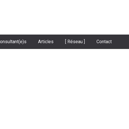
onsultant(e)s
Articles
[ Réseau ]
Contact