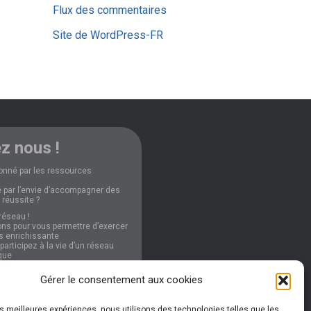
Flux des commentaires
Site de WordPress-FR
z nous !
onné par les ressources
 par l’envie d’accompagner des
 réussite ?
réseau !
ns pour vous permettre d’exercer
ès enrichissante
articipez à la vie d’un réseau
que
Gérer le consentement aux cookies
nformations
les meilleures expériences, nous utilisons des technologies telles que les