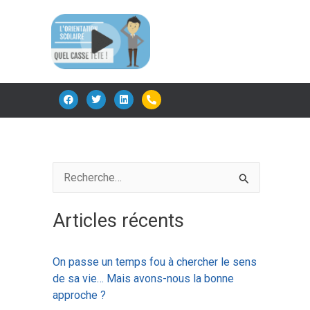
F
T
L
P
a
w
i
h
c
i
n
o
e
t
k
n
b
t
e
e
o
e
d
-
o
r
i
a
k
n
l
t
R
e
Articles récents
c
h
On passe un temps fou à chercher le sens
e
de sa vie… Mais avons-nous la bonne
r
approche ?