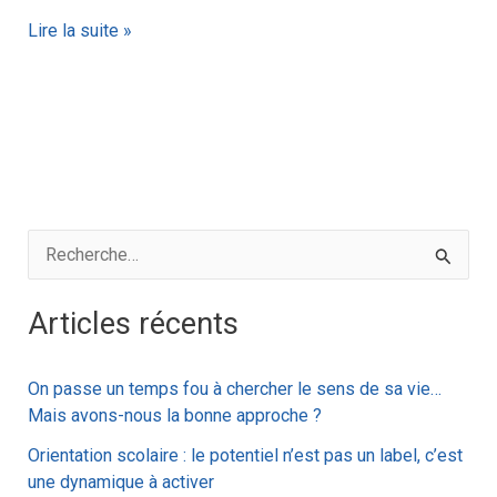
Lire la suite »
R
e
Articles récents
c
h
On passe un temps fou à chercher le sens de sa vie…
e
Mais avons-nous la bonne approche ?
r
Orientation scolaire : le potentiel n’est pas un label, c’est
c
une dynamique à activer