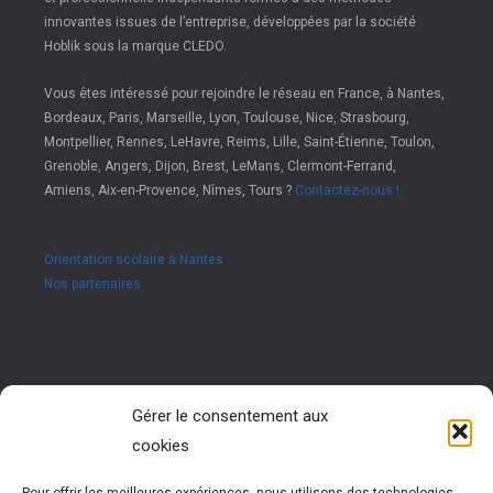
innovantes issues de l’entreprise, développées par la société
Hoblik sous la marque CLEDO.
Vous êtes intéressé pour rejoindre le réseau en France, à Nantes,
Bordeaux, Paris, Marseille, Lyon, Toulouse, Nice, Strasbourg,
Montpellier, Rennes, LeHavre, Reims, Lille, Saint-Étienne, Toulon,
Grenoble, Angers, Dijon, Brest, LeMans, Clermont-Ferrand,
Amiens, Aix-en-Provence, Nîmes, Tours ?
Contactez-nous !
Orientation scolaire à Nantes
Nos partenaires
Rejoignez nous !
Gérer le consentement aux
cookies
Vous êtes passionné par les ressources humaines ?
Vous êtes animé par l’envie d’accompagner des jeunes
dans leur réussite ?