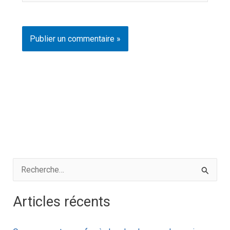
R
e
Articles récents
c
h