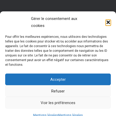
Rejoignez nous !
Gérer le consentement aux
cookies
Vous êtes passionné par les ressources humaines ?
Vous êtes animé par l’envie d’accompagner des jeunes
dans leur réussite ?
Pour offrir les meilleures expériences, nous utilisons des technologies
Rejoignez notre réseau !
telles que les cookies pour stocker et/ou accéder aux informations des
Nous vous formons pour vous permettre d’exercer cette
appareils. Le fait de consentir à ces technologies nous permettra de
activité très enrichissante
traiter des données telles que le comportement de navigation ou les ID
Vous évoluez et participez à la vie d’un réseau
uniques sur ce site. Le fait de ne pas consentir ou de retirer son
national dynamique
consentement peut avoir un effet négatif sur certaines caractéristiques
et fonctions.
Plus d'informations
Accepter
Refuser
Cledo © 2024 |
mentions légales
| CLEDO est une marque
Voir les préférences
gérée par la société HOBLIK –
www.hoblik.fr
Mentions légales
Mentions légales