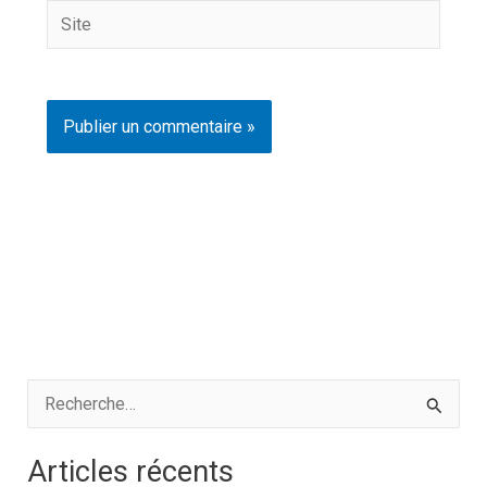
Site
R
e
Articles récents
c