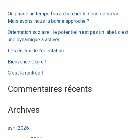
h
On passe un temps fou à chercher le sens de sa vie…
e
Mais avons-nous la bonne approche ?
r
Orientation scolaire : le potentiel n’est pas un label, c’est
c
une dynamique à activer
h
Les enjeux de l’orientation
e
Bienvenue Claire !
r
C’est la rentrée !
:
Commentaires récents
Archives
avril 2026