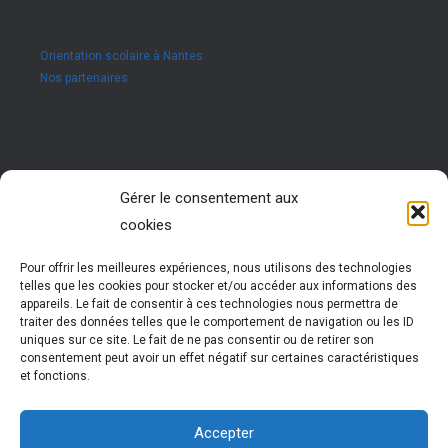
Orientation scolaire à Nantes
Nos partenaires
Rejoignez nous !
Gérer le consentement aux
cookies
Vous êtes passionné par les ressources humaines ?
Vous êtes animé par l’envie d’accompagner des jeunes
dans leur réussite ?
Pour offrir les meilleures expériences, nous utilisons des technologies
Rejoignez notre réseau !
telles que les cookies pour stocker et/ou accéder aux informations des
Nous vous formons pour vous permettre d’exercer cette
appareils. Le fait de consentir à ces technologies nous permettra de
activité très enrichissante
traiter des données telles que le comportement de navigation ou les ID
Vous évoluez et participez à la vie d’un réseau
uniques sur ce site. Le fait de ne pas consentir ou de retirer son
national dynamique
consentement peut avoir un effet négatif sur certaines caractéristiques
et fonctions.
Plus d'informations
Accepter