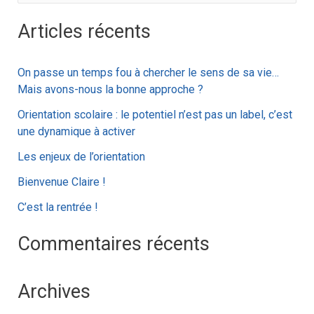
e
Articles récents
c
h
On passe un temps fou à chercher le sens de sa vie…
e
Mais avons-nous la bonne approche ?
r
Orientation scolaire : le potentiel n’est pas un label, c’est
c
une dynamique à activer
h
Les enjeux de l’orientation
e
Bienvenue Claire !
r
C’est la rentrée !
:
Commentaires récents
Archives