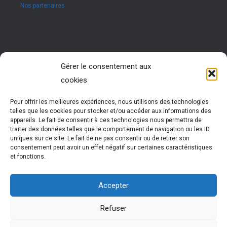
Nos partenaires
Rejoignez nous !
Gérer le consentement aux
cookies
Vous êtes passionné par les ressources humaines ?
Vous êtes animé par l’envie d’accompagner des jeunes
dans leur réussite ?
Pour offrir les meilleures expériences, nous utilisons des technologies
Rejoignez notre réseau !
telles que les cookies pour stocker et/ou accéder aux informations des
Nous vous formons pour vous permettre d’exercer cette
appareils. Le fait de consentir à ces technologies nous permettra de
activité très enrichissante
traiter des données telles que le comportement de navigation ou les ID
Vous évoluez et participez à la vie d’un réseau
uniques sur ce site. Le fait de ne pas consentir ou de retirer son
national dynamique
consentement peut avoir un effet négatif sur certaines caractéristiques
et fonctions.
Plus d'informations
Accepter
Refuser