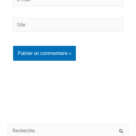
mail*
Site
R