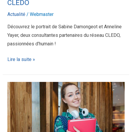
CLEDO
Actualité
/
Webmaster
Découvrez le portrait de Sabine Damongeot et Anneline
Yayer, deux consultantes partenaires du réseau CLEDO,
passionnées d’humain !
Lire la suite »
Le
bon
moment
pour
réfléchir
à