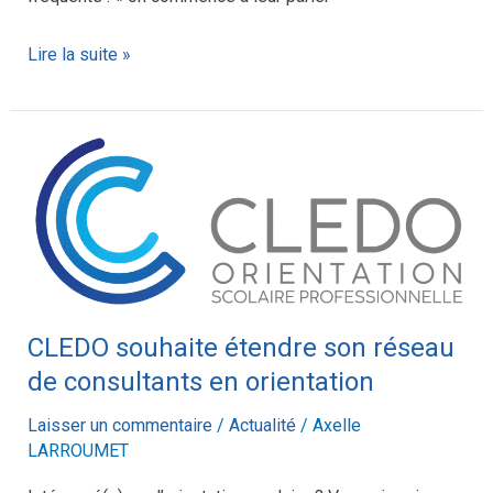
Lire la suite »
CLEDO
souhaite
étendre
son
réseau
de
CLEDO souhaite étendre son réseau
consultants
en
de consultants en orientation
orientation
Laisser un commentaire
/
Actualité
/
Axelle
LARROUMET