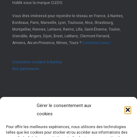
Hoblik sous la marque CLEDO.
Vous êtes intéressé pour rejoindre le réseau en France, à Nantes,
Bordeaux, Paris, Marseille, Lyon, Toulouse, Nice, Strasbourg,
Montpellier, Rennes, LeHavre, Reims, Lille, Saint-Étienne, Toulon,
Grenoble, Angers, Dijon, Brest, LeMans, Clermont-Ferrand,
Amiens, Aix-en-Provence, Nîmes, Tours ?
Contactez-nous !
Orientation scolaire à Nantes
Nos partenaires
Rejoignez nous !
Gérer le consentement aux
cookies
Vous êtes passionné par les ressources humaines ?
Vous êtes animé par l’envie d’accompagner des jeunes
dans leur réussite ?
Pour offrir les meilleures expériences, nous utilisons des technologies
Rejoignez notre réseau !
telles que les cookies pour stocker et/ou accéder aux informations des
Nous vous formons pour vous permettre d’exercer cette