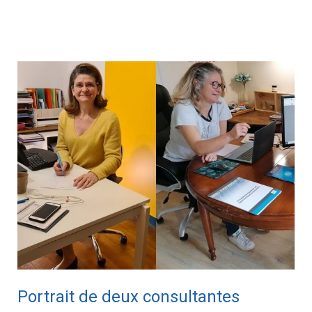
Portrait
de
deux
consultantes
CLEDO
Portrait de deux consultantes