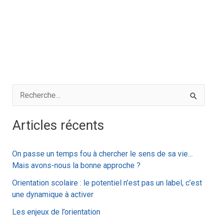
R
e
Articles récents
c
h
On passe un temps fou à chercher le sens de sa vie…
e
Mais avons-nous la bonne approche ?
r
Orientation scolaire : le potentiel n’est pas un label, c’est
c
une dynamique à activer
h
Les enjeux de l’orientation