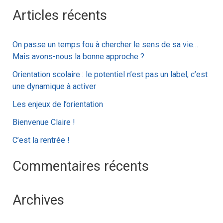
e
Articles récents
c
h
On passe un temps fou à chercher le sens de sa vie…
e
Mais avons-nous la bonne approche ?
r
Orientation scolaire : le potentiel n’est pas un label, c’est
c
une dynamique à activer
h
Les enjeux de l’orientation
e
Bienvenue Claire !
r
C’est la rentrée !
:
Commentaires récents
Archives