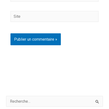
mail*
Site
R