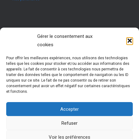
Rejoignez nous !
Gérer le consentement aux
cookies
Vous êtes passionné par les ressources humaines ?
Vous êtes animé par l’envie d’accompagner des jeunes
dans leur réussite ?
Pour offrir les meilleures expériences, nous utilisons des technologies
Rejoignez notre réseau !
telles que les cookies pour stocker et/ou accéder aux informations des
Nous vous formons pour vous permettre d’exercer cette
appareils. Le fait de consentir à ces technologies nous permettra de
activité très enrichissante
traiter des données telles que le comportement de navigation ou les ID
Vous évoluez et participez à la vie d’un réseau
uniques sur ce site. Le fait de ne pas consentir ou de retirer son
national dynamique
consentement peut avoir un effet négatif sur certaines caractéristiques
et fonctions.
Plus d'informations
Accepter
Refuser
Cledo © 2024 |
mentions légales
| CLEDO est une marque
Voir les préférences