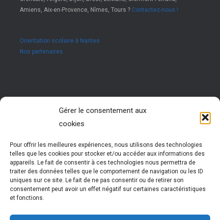
Amiens, Aix-en-Provence, Nîmes, Tours ?
Contactez-nous !
Orientation scolaire à Nantes
Nos partenaires
Rejoignez nous !
Gérer le consentement aux
cookies
Vous êtes passionné par les ressources humaines ?
Vous êtes animé par l’envie d’accompagner des jeunes
dans leur réussite ?
Pour offrir les meilleures expériences, nous utilisons des technologies
Rejoignez notre réseau !
telles que les cookies pour stocker et/ou accéder aux informations des
Nous vous formons pour vous permettre d’exercer cette
appareils. Le fait de consentir à ces technologies nous permettra de
activité très enrichissante
traiter des données telles que le comportement de navigation ou les ID
Vous évoluez et participez à la vie d’un réseau
uniques sur ce site. Le fait de ne pas consentir ou de retirer son
national dynamique
consentement peut avoir un effet négatif sur certaines caractéristiques
et fonctions.
Plus d'informations