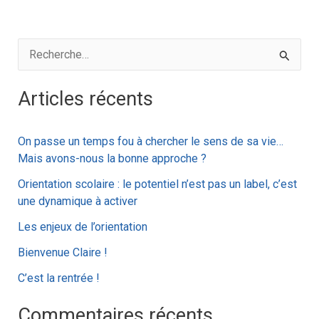
R
e
Articles récents
c
h
On passe un temps fou à chercher le sens de sa vie…
e
Mais avons-nous la bonne approche ?
r
Orientation scolaire : le potentiel n’est pas un label, c’est
c
une dynamique à activer
h
Les enjeux de l’orientation
e
Bienvenue Claire !
r
C’est la rentrée !
:
Commentaires récents