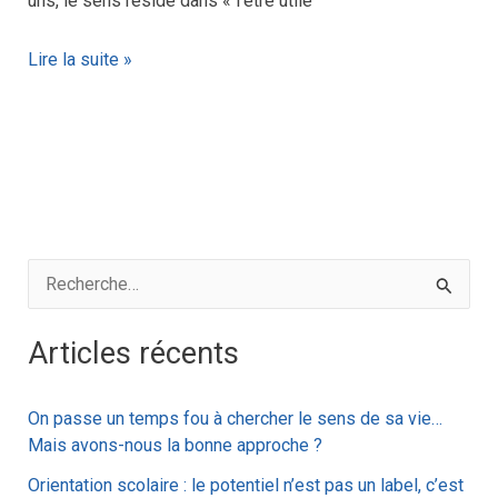
uns, le sens réside dans « l’être utile
Lire la suite »
R
e
Articles récents
c
h
On passe un temps fou à chercher le sens de sa vie…
e
Mais avons-nous la bonne approche ?
r
Orientation scolaire : le potentiel n’est pas un label, c’est