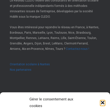
Le Réseau CLEDO fédère des consultants en orientation scolaire
et professionnelle indépendants formés à des méthodes
innovantes issues de l’entreprise, développées par la société
Hoblik sous la marque CLEDO.
Vous êtes intéressé pour rejoindre le réseau en France, à Nantes,
Bordeaux, Paris, Marseille, Lyon, Toulouse, Nice, Strasbourg,
Montpellier, Rennes, LeHavre, Reims, Lille, Saint-Étienne, Toulon,
Grenoble, Angers, Dijon, Brest, LeMans, Clermont-Ferrand,
Amiens, Aix-en-Provence, Nîmes, Tours ?
Contactez-nous !
Orientation scolaire à Nantes
Nos partenaires
Rejoignez nous !
Gérer le consentement aux
cookies
Vous êtes passionné par les ressources humaines ?