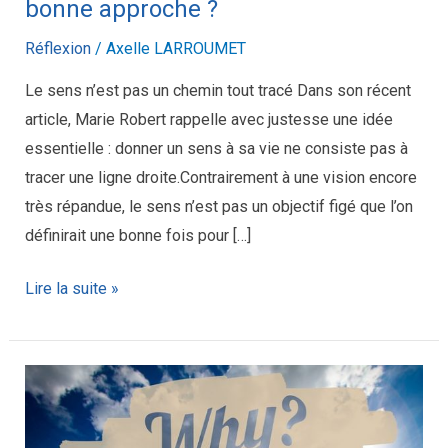
Mais
bonne approche ?
avons-
Réflexion
/
Axelle LARROUMET
nous
la
Le sens n’est pas un chemin tout tracé Dans son récent
bonne
article, Marie Robert rappelle avec justesse une idée
approche ?
essentielle : donner un sens à sa vie ne consiste pas à
tracer une ligne droite.Contrairement à une vision encore
très répandue, le sens n’est pas un objectif figé que l’on
définirait une bonne fois pour […]
Lire la suite »
Trouver
du
sens