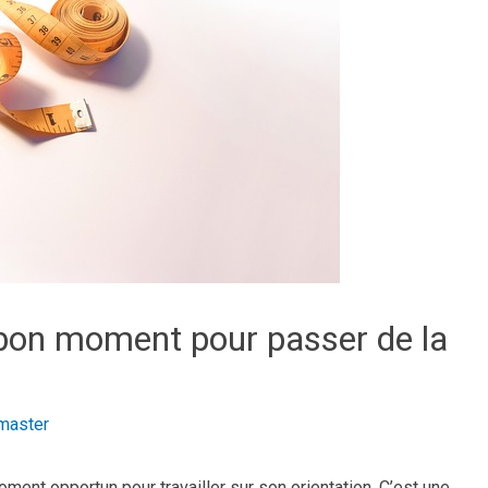
 bon moment pour passer de la
aster
ment opportun pour travailler sur son orientation. C’est une