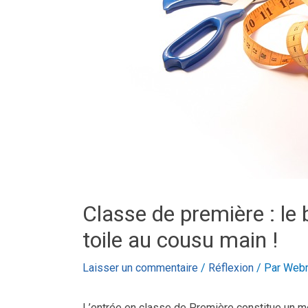
Classe de première : le
toile au cousu main !
Laisser un commentaire
/
Réflexion
/ Par
Webm
L’entrée en classe de Première constitue un mo