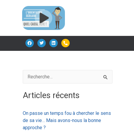
F
T
L
P
a
w
i
h
c
i
n
o
e
t
k
n
b
t
e
e
o
e
d
-
o
r
i
a
k
n
l
t
R
e
Articles récents
c
h
On passe un temps fou à chercher le sens
e
de sa vie… Mais avons-nous la bonne
r
approche ?