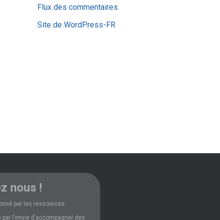
Flux des commentaires
Site de WordPress-FR
z nous !
onné par les ressources
 par l’envie d’accompagner des