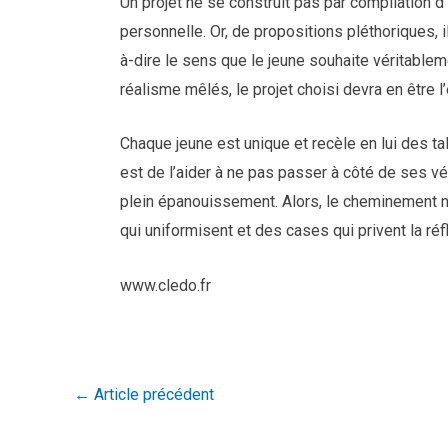
Un projet ne se construit pas par compilation d’
personnelle. Or, de propositions pléthoriques, il
à-dire le sens que le jeune souhaite véritableme
réalisme mêlés, le projet choisi devra en être 
Chaque jeune est unique et recèle en lui des ta
est de l’aider à ne pas passer à côté de ses v
plein épanouissement. Alors, le cheminement n
qui uniformisent et des cases qui privent la r
www.cledo.fr
←
Article précédent