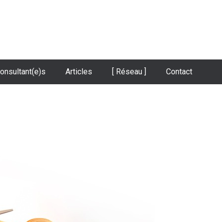
onsultant(e)s
Articles
[ Réseau ]
Contact