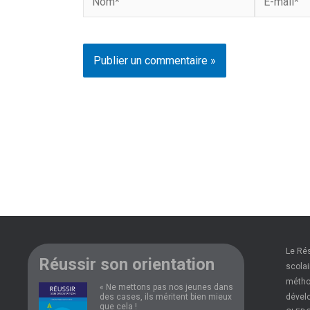
mail*
Le Ré
Réussir son orientation
scolai
méthod
« Ne mettons pas nos jeunes dans
des cases, ils méritent bien mieux
dévelo
que cela !