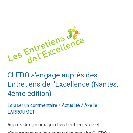
CLEDO
s’engage
auprès
des
Entretiens
de
CLEDO s’engage auprès des
l’Excellence
Entretiens de l’Excellence (Nantes,
(Nantes,
4ème édition)
4ème
Laisser un commentaire
/
Actualité
/
Axelle
édition)
LARROUMET
Auprès des jeunes qui cherchent leur voie et