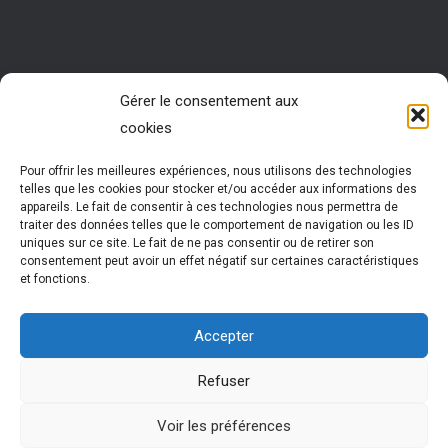
Rejoignez nous !
Gérer le consentement aux
cookies
Vous êtes passionné par les ressources humaines ?
Vous êtes animé par l’envie d’accompagner des jeunes
dans leur réussite ?
Pour offrir les meilleures expériences, nous utilisons des technologies
Rejoignez notre réseau !
telles que les cookies pour stocker et/ou accéder aux informations des
Nous vous formons pour vous permettre d’exercer cette
appareils. Le fait de consentir à ces technologies nous permettra de
activité très enrichissante
traiter des données telles que le comportement de navigation ou les ID
Vous évoluez et participez à la vie d’un réseau
uniques sur ce site. Le fait de ne pas consentir ou de retirer son
national dynamique
consentement peut avoir un effet négatif sur certaines caractéristiques
et fonctions.
Plus d'informations
Accepter
Refuser
Cledo © 2024 |
mentions légales
| CLEDO est une marque
Voir les préférences