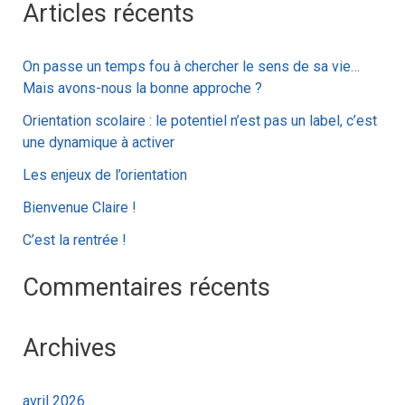
Articles récents
c
h
On passe un temps fou à chercher le sens de sa vie…
e
Mais avons-nous la bonne approche ?
r
Orientation scolaire : le potentiel n’est pas un label, c’est
c
une dynamique à activer
h
Les enjeux de l’orientation
e
Bienvenue Claire !
r
C’est la rentrée !
:
Commentaires récents
Archives
avril 2026