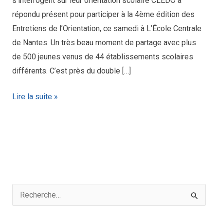
s’interrogent sur leur orientation scolaire CLEDO a
répondu présent pour participer à la 4ème édition des
Entretiens de l’Orientation, ce samedi à L’École Centrale
de Nantes. Un très beau moment de partage avec plus
de 500 jeunes venus de 44 établissements scolaires
différents. C’est près du double […]
Lire la suite »
R
e