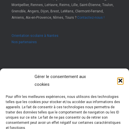
Montpellier, Rennes, LeHavre, Reims, Lille, Saint-Étienne, Toulon,
Grenoble, Angers, Dijon, Brest, LeMans, Clermont-Ferrand,
Amiens, Aix-en-Provence, Nîmes, Tours ?
Contactez-nous !
Orientation scolaire à Nantes
Nos partenaires
Rejoignez nous !
Gérer le consentement aux
cookies
Vous êtes passionné par les ressources humaines ?
Vous êtes animé par l’envie d’accompagner des jeunes
dans leur réussite ?
Pour offrir les meilleures expériences, nous utilisons des technologies
Rejoignez notre réseau !
telles que les cookies pour stocker et/ou accéder aux informations des
Nous vous formons pour vous permettre d’exercer cette
appareils. Le fait de consentir à ces technologies nous permettra de
activité très enrichissante
traiter des données telles que le comportement de navigation ou les ID
Vous évoluez et participez à la vie d’un réseau
uniques sur ce site. Le fait de ne pas consentir ou de retirer son
national dynamique
consentement peut avoir un effet négatif sur certaines caractéristiques
et fonctions.