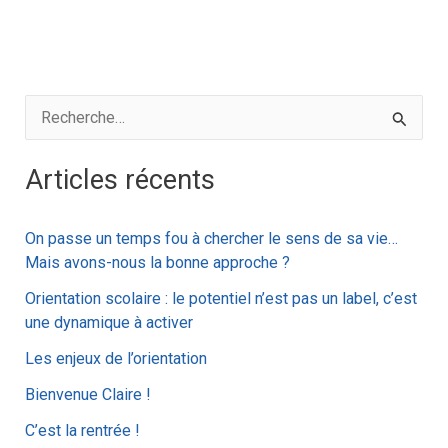
R
e
Articles récents
c
h
On passe un temps fou à chercher le sens de sa vie…
e
Mais avons-nous la bonne approche ?
r
Orientation scolaire : le potentiel n’est pas un label, c’est
c
une dynamique à activer
h
Les enjeux de l’orientation
e
Bienvenue Claire !
r
C’est la rentrée !