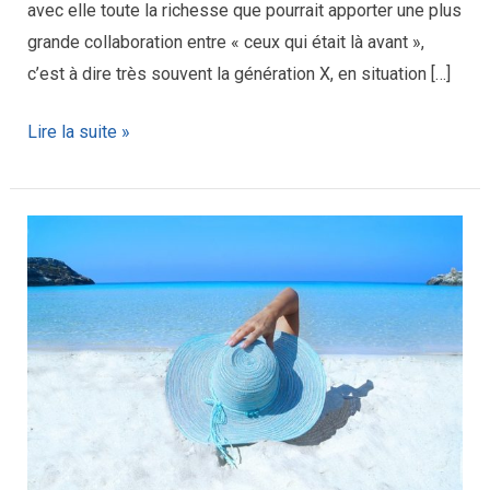
avec elle toute la richesse que pourrait apporter une plus
grande collaboration entre « ceux qui était là avant »,
c’est à dire très souvent la génération X, en situation […]
Lire la suite »
C’est
l’esprit
libre
et
serein
que
se
prennent
les