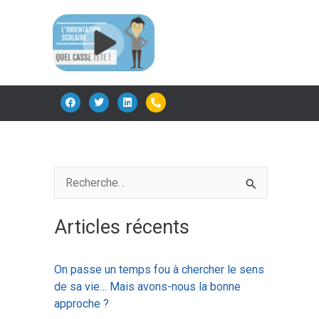
F
T
L
P
a
w
i
h
c
i
n
o
e
t
k
n
b
t
e
e
o
e
d
-
o
r
i
a
k
n
l
t
R
e
Articles récents
c
h
On passe un temps fou à chercher le sens
e
de sa vie… Mais avons-nous la bonne
r
approche ?