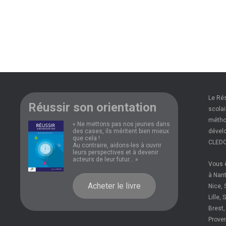
Le Ré
Réussir son orientation
scolai
méthod
« Ne mettons pas nos jeunes dans
des cases, ils méritent bien mieux
dévelo
que cela !
CLEDO
Au contraire, aidons-les à ouvrir
leurs perspectives et à devenir
acteurs de leur futur... »
Vous ê
à Nant
Acheter le livre
Nice, 
Lille,
Brest,
Prove