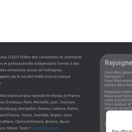
seau CLEDO fédère des consultants en orientation
Rejoigne
re et professionnelle indépendants formés à des
es innovantes issues de l’entreprise,
Vous êtes passi
ppées par la société Hoblik sous la marque
humaines ?
Vous êtes animé
.
jeunes dans leur
Rejoignez notre 
tes intéressé pour rejoindre le réseau en France,
Nous vous formo
cette activité tr
es, Bordeaux, Paris, Marseille, Lyon, Toulouse,
Vous évoluez et p
national dynami
Strasbourg, Montpellier, Rennes, LeHavre, Reims,
 Saint-Étienne, Toulon, Grenoble, Angers, Dijon,
 LeMans, Clermont-Ferrand, Amiens, Aix-en-
Plus d'i
nce, Nîmes, Tours ?
Contactez-nous !
Pour offrir 