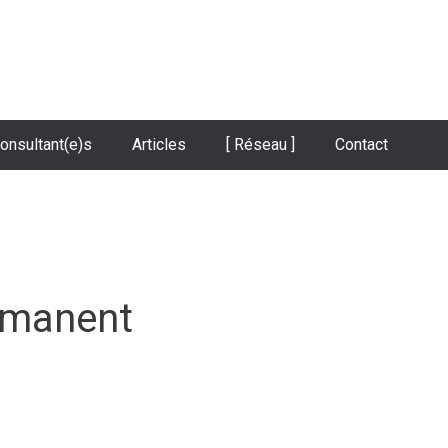
onsultant(e)s
Articles
[ Réseau ]
Contact
rmanent