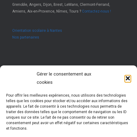
Grenoble, Angers, Dijon, Brest, LeMans, Clermont-Ferrand,
Amiens, Aix-en-Provence, Nîmes, Tours ?
Contactez-nous !
Orientation scolaire à Nantes
Nos partenaires
Rejoignez nous !
Gérer le consentement aux
cookies
Vous êtes passionné par les ressources humaines ?
Vous êtes animé par l’envie d’accompagner des jeunes
dans leur réussite ?
Pour offrir les meilleures expériences, nous utilisons des technologies
Rejoignez notre réseau !
telles que les cookies pour stocker et/ou accéder aux informations des
Nous vous formons pour vous permettre d’exercer cette
appareils. Le fait de consentir à ces technologies nous permettra de
activité très enrichissante
traiter des données telles que le comportement de navigation ou les ID
Vous évoluez et participez à la vie d’un réseau
uniques sur ce site. Le fait de ne pas consentir ou de retirer son
national dynamique
consentement peut avoir un effet négatif sur certaines caractéristiques
et fonctions.
Plus d'informations