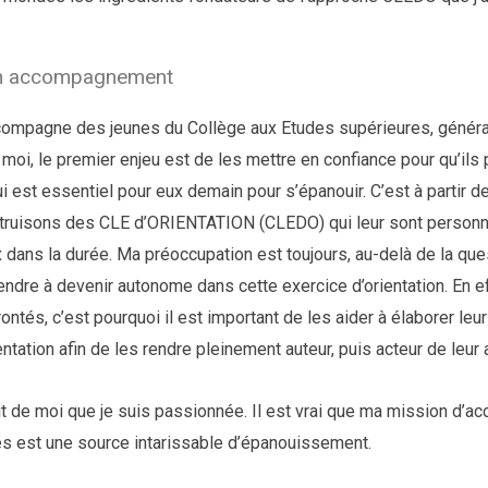
 accompagnement
compagne des jeunes du Collège aux Etudes supérieures, généra
 moi, le premier enjeu est de les mettre en confiance pour qu’ils
ui est essentiel pour eux demain pour s’épanouir. C’est à partir 
truisons des CLE d’ORIENTATION (CLEDO) qui leur sont personnel
x dans la durée. Ma préoccupation est toujours, au-delà de la qu
ndre à devenir autonome dans cette exercice d’orientation. En ef
ontés, c’est pourquoi il est important de les aider à élaborer le
entation afin de les rendre pleinement auteur, puis acteur de leur 
it de moi que je suis passionnée. Il est vrai que ma mission d
es est une source intarissable d’épanouissement.