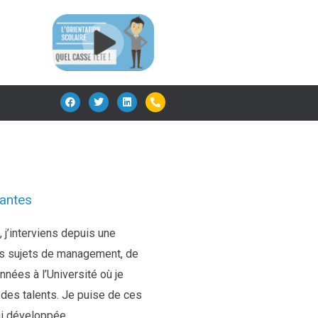
F
T
L
P
a
w
i
h
c
i
n
o
e
t
k
n
b
t
e
e
o
e
d
-
o
r
i
a
k
n
l
t
Nantes
, j’interviens depuis une
rs sujets de management, de
nnées à l’Université où je
 des talents. Je puise de ces
ai développée.