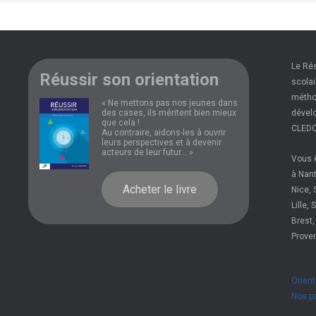
Le Ré
Réussir son orientation
scolai
méthod
« Ne mettons pas nos jeunes dans
des cases, ils méritent bien mieux
dévelo
que cela !
CLEDO
Au contraire, aidons-les à ouvrir
leurs perspectives et à devenir
acteurs de leur futur... »
Vous ê
à Nant
Acheter le livre
Nice, 
Lille,
Brest,
Prove
Orient
Nos p