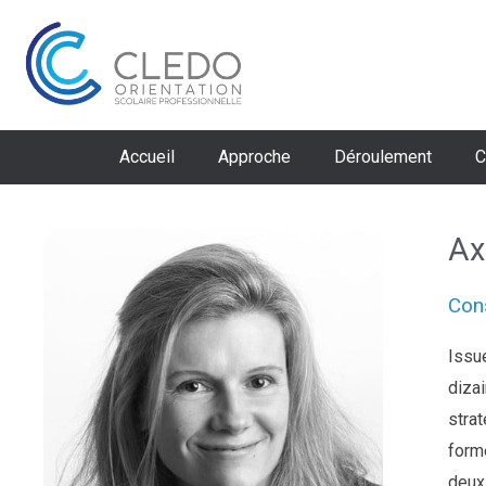
Aller
au
contenu
Accueil
Approche
Déroulement
C
Ax
Cons
Issue
diza
strat
form
deux