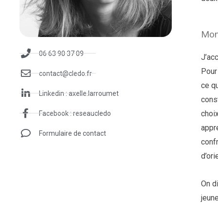
Mon
06 63 90 37 09
J’ac
Pour
contact@cledo.fr
ce q
Linkedin : axelle.larroumet
cons
choi
Facebook : reseaucledo
appre
Formulaire de contact
confr
d’ori
On d
jeun