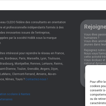
seau CLEDO fédère des consultants en orientation
Rejoigne
re et professionnelle indépendants formés à des
es innovantes issues de l’entreprise,
Vous êtes passi
ppées par la société Hoblik sous la marque
humaines ?
Vous êtes animé
.
jeunes dans leur
Rejoignez notre 
tes intéressé pour rejoindre le réseau en France,
Nous vous formo
cette activité tr
es, Bordeaux, Paris, Marseille, Lyon, Toulouse,
Vous évoluez et p
national dynami
Strasbourg, Montpellier, Rennes, LeHavre, Reims,
 Saint-Étienne, Toulon, Grenoble, Angers, Dijon,
 LeMans, Clermont-Ferrand, Amiens, Aix-en-
Plus d'i
nce, Nîmes, Tours ?
Contactez-nous !
Pour offrir 
cookies pour
consentir à 
ation scolaire à Nantes
comportement
ou de retire
artenaires
caractéristi